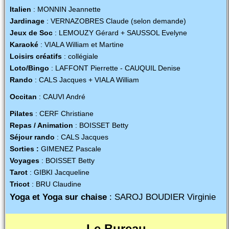
Italien
: MONNIN Jeannette
Jardinage
: VERNAZOBRES Claude (selon demande)
Jeux de Soc
: LEMOUZY Gérard + SAUSSOL Evelyne
Karaoké
: VIALA William et Martine
Loisirs créatifs
: collégiale
Loto/Bingo
: LAFFONT Pierrette - CAUQUIL Denise
Rando
: CALS Jacques + VIALA William
Occitan
: CAUVI André
Pilates
: CERF Christiane
Repas / Animation
: BOISSET Betty
Séjour rando
: CALS Jacques
Sorties :
GIMENEZ Pascale
Voyages
: BOISSET Betty
Tarot
: GIBKI Jacqueline
Tricot
: BRU Claudine
Yoga
et Yoga sur chaise
: SAROJ BOUDIER Virginie
Le Bureau