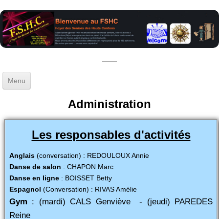
Menu
Accueil
Administration
Gestion
▼
Les responsables d'activités
Activités
▼
Anglais
(conversation) : REDOULOUX Annie
Sorties - Voyages
Danse de salon
: CHAPON Marc
Danse en ligne
: BOISSET Betty
Blog
Espagnol
(Conversation) : RIVAS Amélie
Gym
: (mardi) CALS Genviève - (jeudi) PAREDES
Reine