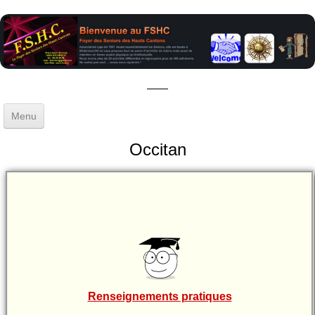
Menu
Accueil
Occitan
Gestion
▼
Activités
▼
Sorties - Voyages
Blog
Renseignements pratiques