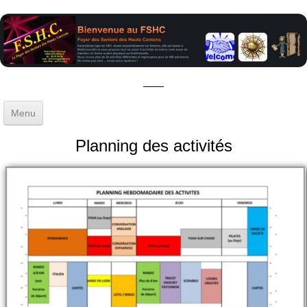
Menu
Accueil
Planning des activités
Gestion
▼
Activités
▼
Sorties - Voyages
Blog